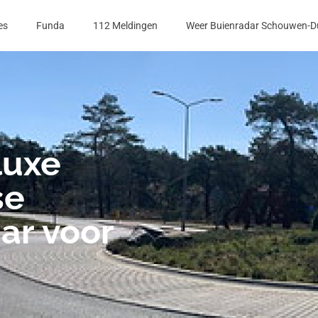
es
Funda
112 Meldingen
Weer Buienradar Schouwen-D
luxe
se
aar voor