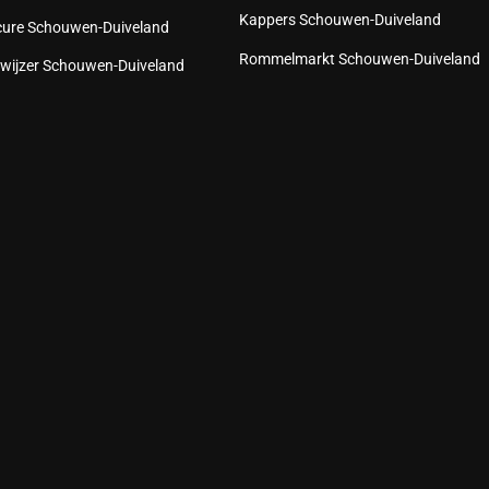
Kappers Schouwen-Duiveland
cure Schouwen-Duiveland
Rommelmarkt Schouwen-Duiveland
wijzer Schouwen-Duiveland