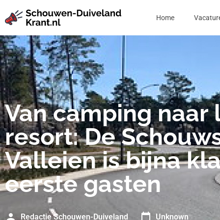
Home
Vacatur
Van camping naar 
resort: De Schouw
Valleien is bijna kl
eerste gasten
Redactie Schouwen-Duiveland
Unknown