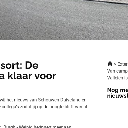
sort: De
Exter
Van campi
a klaar voor
Valleien i
Nog me
nieuws
wij het nieuws van Schouwen-Duiveland en
llega’s zodat jij op de hoogte blijft van al
: Burgh - Weinig herinnert meer aan