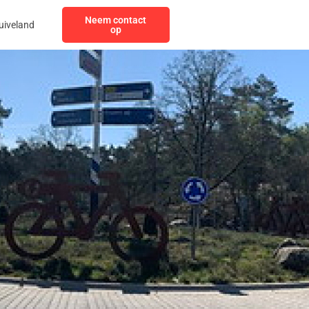
Neem contact
uiveland
op