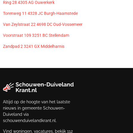
Ring 28 4305 AG Ouwerkerk
Torenweg 11 4328 JC Burgh-Haamstede
Van Zeylstraat 22 4698 DC Oud-Vossemeer
Voorstraat 109 3251 BC Stellendam
Zandpad 2 3241 GX Middelharnis
Altijd op de hoogte van het laatste
nieuws in gemeente Schouwen-
Duiveland via
schouwenduivelandkrant.nl.
Vind woningen, vacatures, bekijk 112