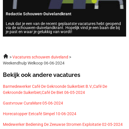
Redactie Schouwen-Duivelandkrant
Leuk dat je een van de recent geplaatste vacatures hebt geopend
via de schouwen-duivelandkrant. Hopelijk vind je een baan die bij
je past en waar je gelukkig van wordt!
Vacatures schouwen duiveland
Weekendhulp Welkoop 06-06-2024
Bekijk ook andere vacatures
Barmedewerker Café De Gekroonde Suikerbiet B.V.;Café De
Gekroonde Suikerbiet;Café De Biet 06-05-2024
Gastvrouw CuraMare 05-06-2024
Horecatopper Eetcafé Simpel 10-06-2024
Medewerker Bediening De Zeeuwse Stromen Exploitatie 02-05-2024