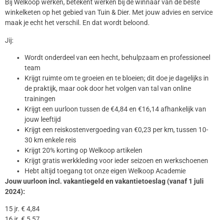
Bij Welkoop werken, betekent werken bij de winnaar van de beste
winkelketen op het gebied van Tuin & Dier. Met jouw advies en service
maak je echt het verschil. En dat wordt beloond.
Jij:
Wordt onderdeel van een hecht, behulpzaam en professioneel
team
Krijgt ruimte om te groeien en te bloeien; dit doe je dagelijks in
de praktijk, maar ook door het volgen van tal van online
trainingen
Krijgt een uurloon tussen de €4,84 en €16,14 afhankelijk van
jouw leeftijd
Krijgt een reiskostenvergoeding van €0,23 per km, tussen 10-
30 km enkele reis
Krijgt 20% korting op Welkoop artikelen
Krijgt gratis werkkleding voor ieder seizoen en werkschoenen
Hebt altijd toegang tot onze eigen Welkoop Academie
Jouw uurloon incl. vakantiegeld en vakantietoeslag (vanaf 1 juli
2024):
15 jr. € 4,84
16 jr. € 5,57