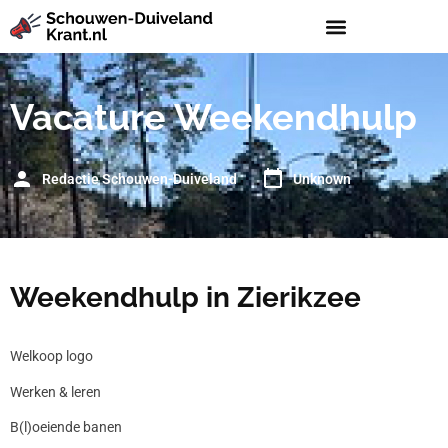
Vacature Weekendhulp
Redactie Schouwen-Duiveland
Unknown
Weekendhulp in Zierikzee
Welkoop logo
Werken & leren
B(l)oeiende banen