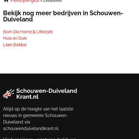
Bedrijvengids
Zee&Meer
Bekijk nog meer bedrijven in Schouwen-
Duiveland
Bom Dia Home & Lifestyle
Huis en Duin
Leen Bakker
Altijd op de hoogte van het laatste
nieuws in gemeente Schouwen-
Duiveland via
schouwenduivelandkrant.nl.