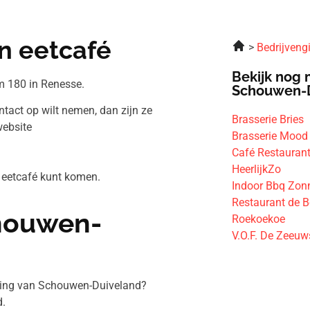
en eetcafé
Bedrijveng
Bekijk nog 
m 180 in Renesse.
Schouwen-
ontact op wilt nemen, dan zijn ze
Brasserie Bries
website
Brasserie Mood
Café Restauran
HeerlijkZo
en eetcafé kunt komen.
Indoor Bbq Zonn
Restaurant de 
chouwen-
Roekoekoe
V.O.F. De Zeeu
eving van Schouwen-Duiveland?
.