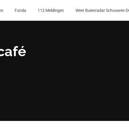
es
Funda
112 Meldingen
Weer Buienradar Schouwen-D
café