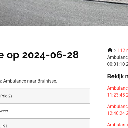
112 
e op 2024-06-28
Ambulance
00:01:10
Bekijk 
: Ambulance naar Bruinisse.
Ambulance
11:23:45
(Prio 2)
Ambulance
dweer
12:40:24
Ambulance
.191