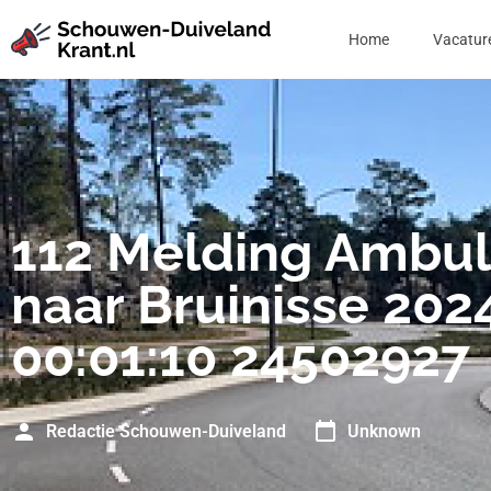
Home
Vacatur
112 Melding Ambu
naar Bruinisse 202
00:01:10 24502927
Redactie Schouwen-Duiveland
Unknown