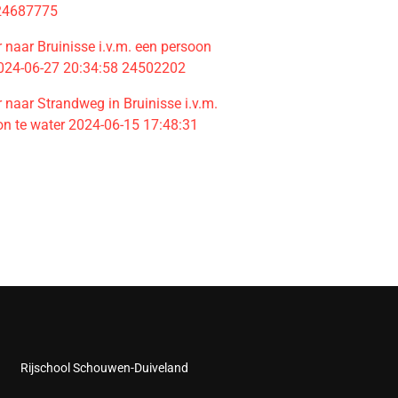
 24687775
naar Bruinisse i.v.m. een persoon
2024-06-27 20:34:58 24502202
naar Strandweg in Bruinisse i.v.m.
on te water 2024-06-15 17:48:31
Rijschool Schouwen-Duiveland