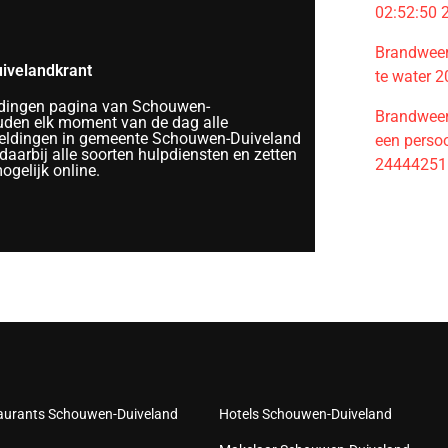
02:52:50
Brandweer 
ivelandkrant
te water 
dingen pagina van Schouwen-
Brandweer 
uden elk moment van de dag alle
ldingen in gemeente Schouwen-Duiveland
een perso
daarbij alle soorten hulpdiensten en zetten
24444251
gelijk online.
aurants Schouwen-Duiveland
Hotels Schouwen-Duiveland