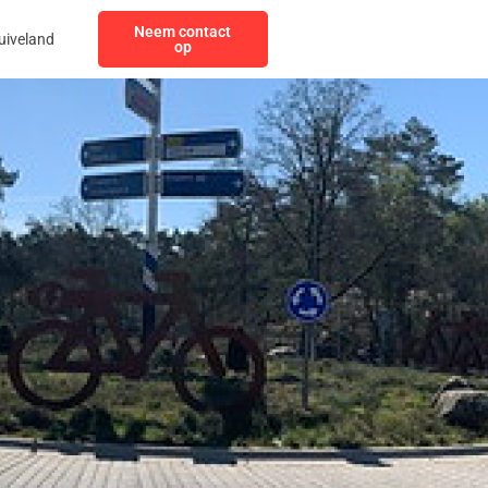
Neem contact
uiveland
op