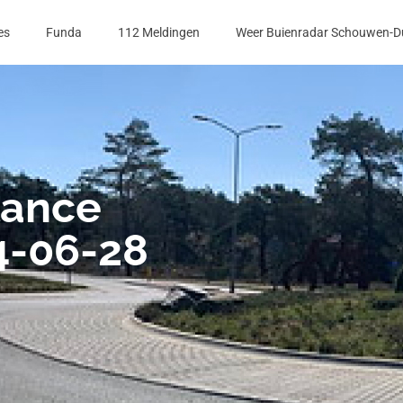
es
Funda
112 Meldingen
Weer Buienradar Schouwen-D
lance
4-06-28