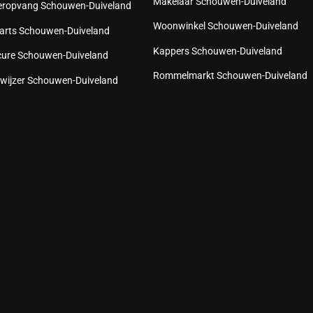
Makelaar Schouwen-Duiveland
eropvang Schouwen-Duiveland
Woonwinkel Schouwen-Duiveland
arts Schouwen-Duiveland
Kappers Schouwen-Duiveland
cure Schouwen-Duiveland
Rommelmarkt Schouwen-Duiveland
wijzer Schouwen-Duiveland