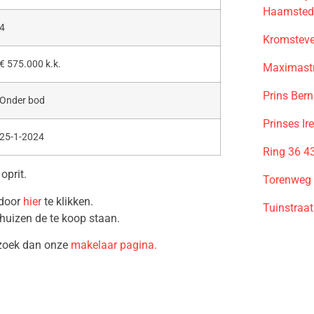
Haamsted
4
Kromsteve
€ 575.000 k.k.
Maximastr
Prins Ber
Onder bod
Prinses Ir
25-1-2024
Ring 36 4
oprit.
Torenweg
 door
hier
te klikken.
Tuinstraa
huizen de te koop staan.
ezoek dan onze
makelaar pagina.