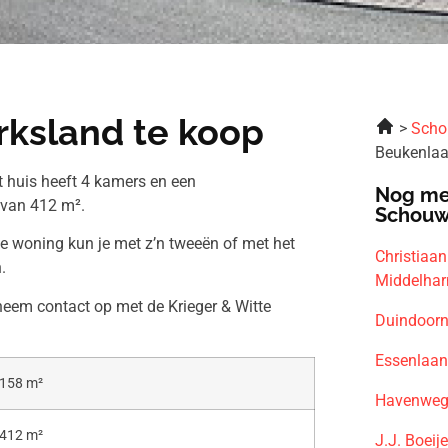
rksland te koop
Scho
Beukenlaa
 huis heeft 4 kamers en een
Nog me
 van 412 m².
Schouw
ze woning kun je met z’n tweeën of met het
Christiaa
.
Middelhar
neem contact op met de Krieger & Witte
Duindoor
Essenlaan
158 m²
Havenweg 
412 m²
J.J. Boei