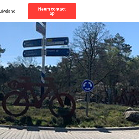
Neem contact
uiveland
op