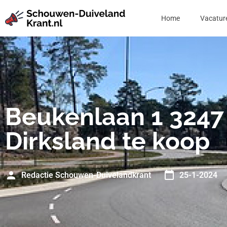
Home
Vacatur
Beukenlaan 1 324
Dirksland te koop
Redactie Schouwen-Duivelandkrant
25-1-2024