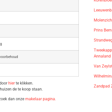
Korenblo
Leeuwenbu
Molenzich
Prins Ber
Strandwe
ag
Tweekappe
Annaland
 voorbehoud
Van Zeyls
Wilhelmin
 door
hier
te klikken.
Zandpad 2
huizen de te koop staan.
ezoek dan onze
makelaar pagina.