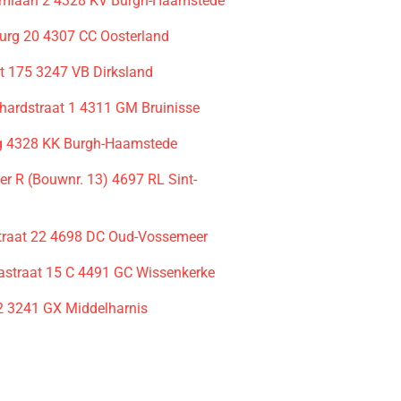
emlaan 2 4328 KV Burgh-Haamstede
rg 20 4307 CC Oosterland
t 175 3247 VB Dirksland
nhardstraat 1 4311 GM Bruinisse
g 4328 KK Burgh-Haamstede
r R (Bouwnr. 13) 4697 RL Sint-
traat 22 4698 DC Oud-Vossemeer
astraat 15 C 4491 GC Wissenkerke
 3241 GX Middelharnis