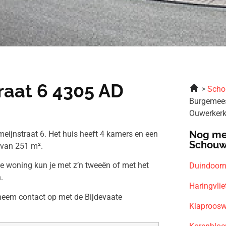
aat 6 4305 AD
Scho
Burgemees
Ouwerker
Nog me
ijnstraat 6. Het huis heeft 4 kamers en een
Schouw
 van 251 m².
ze woning kun je met z’n tweeën of met het
Duindoor
.
Haringvli
 neem contact op met de Bijdevaate
Klaproosw