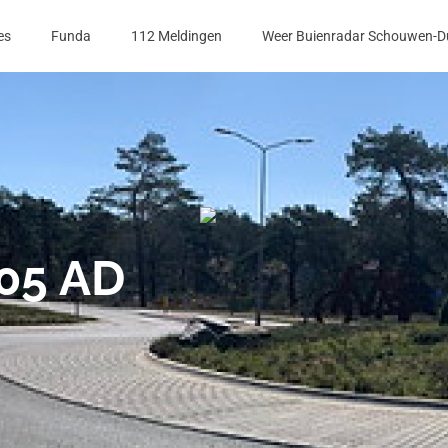
es
Funda
112 Meldingen
Weer Buienradar Schouwen-D
305 AD
p