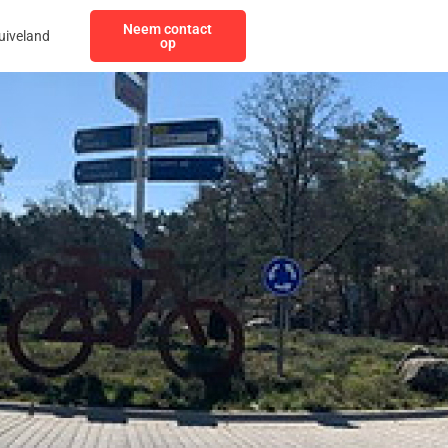
Neem contact
uiveland
op