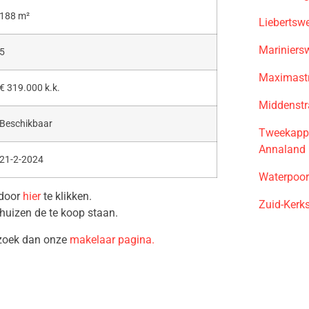
188 m²
Liebertsw
Mariniers
5
Maximastr
€ 319.000 k.k.
Middenstr
Beschikbaar
Tweekappe
Annaland
21-2-2024
Waterpoor
 door
hier
te klikken.
Zuid-Kerks
huizen de te koop staan.
ezoek dan onze
makelaar pagina.