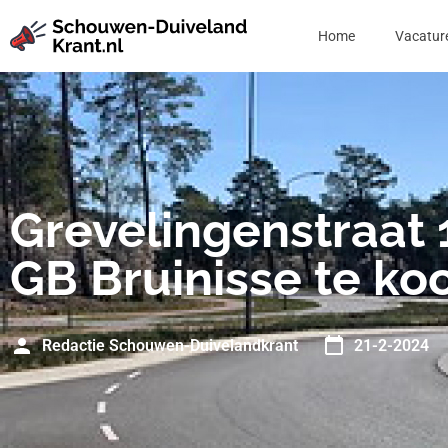
Home
Vacatur
Grevelingenstraat 
GB Bruinisse te ko
Redactie Schouwen-Duivelandkrant
21-2-2024