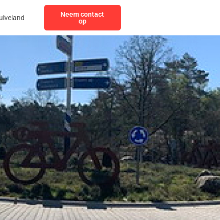
Neem contact
uiveland
op