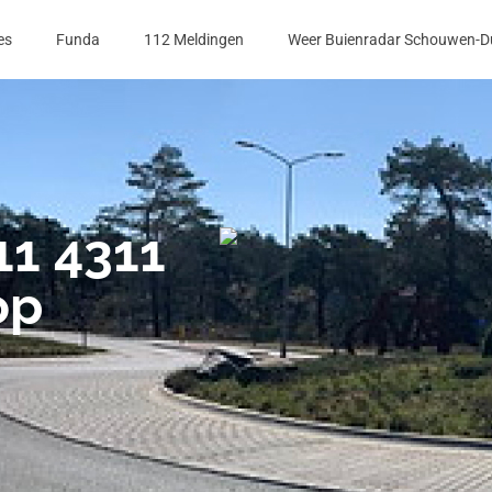
es
Funda
112 Meldingen
Weer Buienradar Schouwen-D
11 4311
op