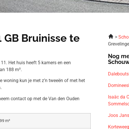
 GB Bruinisse te
Scho
Greveling
Nog me
Schouw
 11. Het huis heeft 5 kamers en een
van 188 m².
Dalebout
ze woning kun je met z’n tweeën of met het
Dominees
.
Isaäc da 
n neem contact op met de Van den Ouden
Sommelsd
Joos Jans
99 m²
Korteweeg