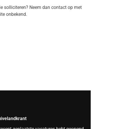
tie solliciteren? Neem dan contact op met
ite onbekend.
ivelandkrant
 recent geplaatste vacatures hebt geopend