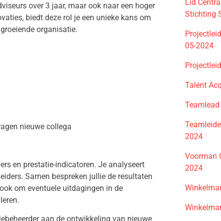
Lid Centr
viseurs over 3 jaar, maar ook naar een hoger
Stichting
ovaties, biedt deze rol je een unieke kans om
groeiende organisatie.
Projectlei
05-2024
Projectle
Talent Acq
Teamlead 
Teamleider
dragen nieuwe collega
2024
Voorman G
ers en prestatie-indicatoren. Je analyseert
2024
leiders. Samen bespreken jullie de resultaten
Winkelman
je ook om eventuele uitdagingen in de
leren.
Winkelman
tiebeheerder aan de ontwikkeling van nieuwe