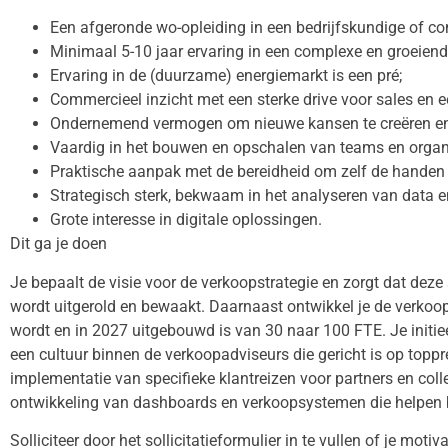
Een afgeronde wo-opleiding in een bedrijfskundige of co
Minimaal 5-10 jaar ervaring in een complexe en groeien
Ervaring in de (duurzame) energiemarkt is een pré;
Commercieel inzicht met een sterke drive voor sales en ee
Ondernemend vermogen om nieuwe kansen te creëren en 
Vaardig in het bouwen en opschalen van teams en organi
Praktische aanpak met de bereidheid om zelf de handen 
Strategisch sterk, bekwaam in het analyseren van data e
Grote interesse in digitale oplossingen.
Dit ga je doen
Je bepaalt de visie voor de verkoopstrategie en zorgt dat de
wordt uitgerold en bewaakt. Daarnaast ontwikkel je de verkoo
wordt en in 2027 uitgebouwd is van 30 naar 100 FTE. Je initiee
een cultuur binnen de verkoopadviseurs die gericht is op toppr
implementatie van specifieke klantreizen voor partners en colle
ontwikkeling van dashboards en verkoopsystemen die helpen bi
Solliciteer door het sollicitatieformulier in te vullen of je motiv