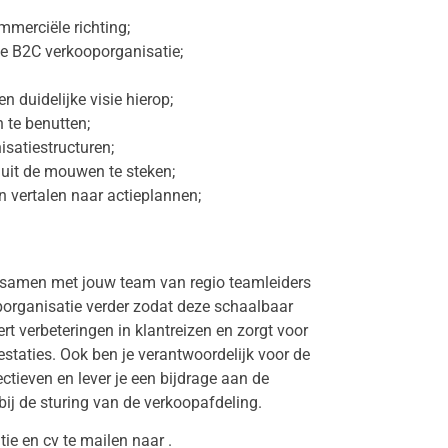
mmerciële richting;
de B2C verkooporganisatie;
n duidelijke visie hierop;
te benutten;
satiestructuren;
uit de mouwen te steken;
n vertalen naar actieplannen;
ze samen met jouw team van regio teamleiders
porganisatie verder zodat deze schaalbaar
rt verbeteringen in klantreizen en zorgt voor
estaties. Ook ben je verantwoordelijk voor de
ctieven en lever je een bijdrage aan de
j de sturing van de verkoopafdeling.
atie en cv te mailen naar .