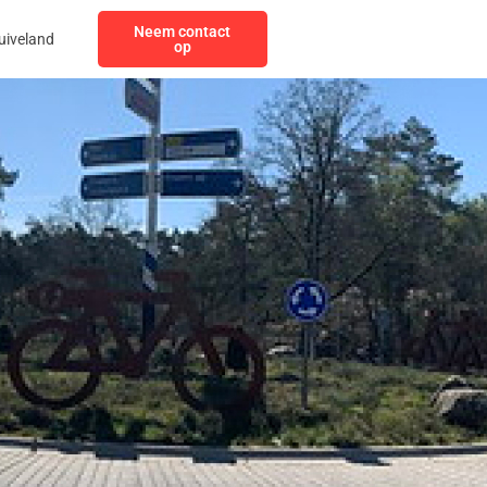
Neem contact
uiveland
op