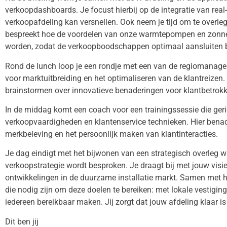
verkoopdashboards. Je focust hierbij op de integratie van real
verkoopafdeling kan versnellen. Ook neem je tijd om te overle
bespreekt hoe de voordelen van onze warmtepompen en zonnep
worden, zodat de verkoopboodschappen optimaal aansluiten bi
Rond de lunch loop je een rondje met een van de regiomanagers,
voor marktuitbreiding en het optimaliseren van de klantreizen.
brainstormen over innovatieve benaderingen voor klantbetrokke
In de middag komt een coach voor een trainingssessie die geri
verkoopvaardigheden en klantenservice technieken. Hier benad
merkbeleving en het persoonlijk maken van klantinteracties.
Je dag eindigt met het bijwonen van een strategisch overleg wa
verkoopstrategie wordt besproken. Je draagt bij met jouw visi
ontwikkelingen in de duurzame installatie markt. Samen met h
die nodig zijn om deze doelen te bereiken: met lokale vestiging
iedereen bereikbaar maken. Jij zorgt dat jouw afdeling klaar i
Dit ben jij