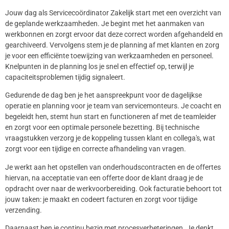
Jouw dag als Servicecoördinator Zakelijk start met een overzicht van
de geplande werkzaamheden. Je begint met het aanmaken van
werkbonnen en zorgt ervoor dat deze correct worden afgehandeld en
gearchiveerd. Vervolgens stem je de planning af met klanten en zorg
je voor een efficiënte toewijzing van werkzaamheden en personeel.
Knelpunten in de planning los je snel en effectief op, terwijl je
capaciteitsproblemen tijdig signaleert.
Gedurende de dag ben je het aanspreekpunt voor de dagelijkse
operatie en planning voor je team van servicemonteurs. Je coacht en
begeleidt hen, stemt hun start en functioneren af met de teamleider
en zorgt voor een optimale personele bezetting. Bij technische
vraagstukken verzorg je de koppeling tussen klant en collega's, wat
zorgt voor een tijdige en correcte afhandeling van vragen.
Je werkt aan het opstellen van onderhoudscontracten en de offertes
hiervan, na acceptatie van een offerte door de klant draag je de
opdracht over naar de werkvoorbereiding. Ook facturatie behoort tot
jouw taken: je maakt en codeert facturen en zorgt voor tijdige
verzending.
Daarnaast ben je continu bezig met procesverbeteringen. Je denkt