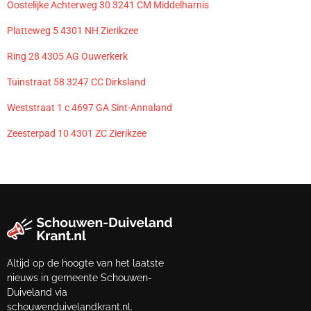
Oostelijke Achterweg 30 3241 CM Middelharnis
Platteweg 5 4301 NH Zierikzee
Ring 28 4305 AG Ouwerkerk
Tuinstraat 58 3247 CC Dirksland
Weststraat 1 c 4697 GA Sint-Annaland
Zeesterpad 10 4301 ZC Zierikzee
Altijd op de hoogte van het laatste
nieuws in gemeente Schouwen-
Duiveland via
schouwenduivelandkrant.nl.