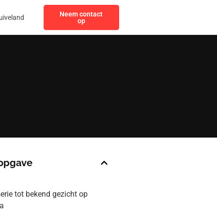
Neem contact
uiveland
op
opgave
serie tot bekend gezicht op
ia