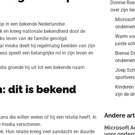
Donnie Roel
over zijn li
Microsoft
op in een bekende Nederlandse
ondernem
nk en kreeg nationale bekendheid door de
Warm voor
jks leven van de familie gevolgd.
juiste sc
al media deelt hij regelmatig beelden van zijn
ness speelt een belangrijke rol in zijn leven en
Biense Di
onderne
dia groeide hij uit tot een bekende naam
Joep Schr
sportver
: dit is bekend
Kinderen 
zijn de d
Andere art
s die willen weten of hij een relatie heeft. In
de media verschenen.
Microsoft A
ok. Hun relatie kreeg veel aandacht en duurde
voor onder