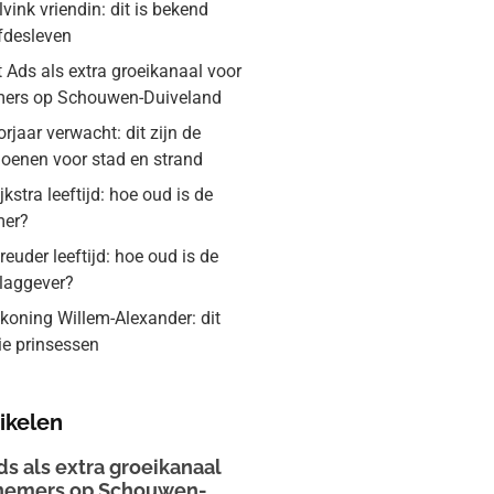
vink vriendin: dit is bekend
efdesleven
 Ads als extra groeikanaal voor
ers op Schouwen-Duiveland
jaar verwacht: dit zijn de
hoenen voor stad en strand
jkstra leeftijd: hoe oud is de
mer?
euder leeftijd: hoe oud is de
slaggever?
koning Willem-Alexander: dit
rie prinsessen
ikelen
ds als extra groeikanaal
nemers op Schouwen-