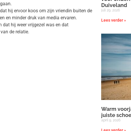
 gaan.
Duiveland
dat hij ervoor koos om zijn vriendin buiten de
juli 29, 2026
rmen en minder druk van media ervaren.
Lees verder »
n dat hij weer vrijgezel was en dat
van de relatie.
Warm voorja
juiste scho
april 9, 2026
Lees verder »