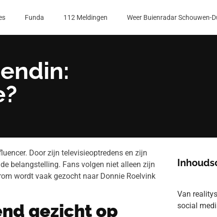
es
Funda
112 Meldingen
Weer Buienradar Schouwen-D
iendin:
e?
luencer. Door zijn televisieoptredens en zijn
Inhouds
de belangstelling. Fans volgen niet alleen zijn
aarom wordt vaak gezocht naar Donnie Roelvink
Van reality
end gezicht op
social med