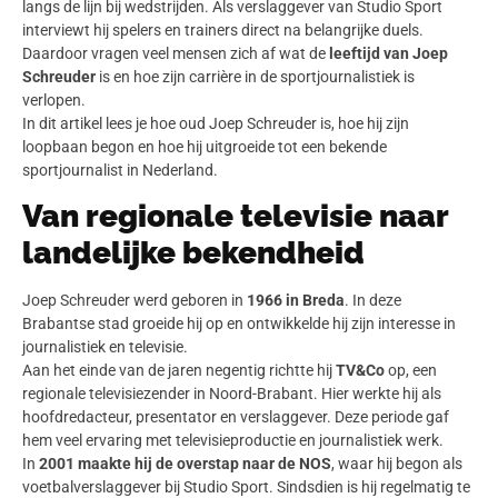
langs de lijn bij wedstrijden. Als verslaggever van Studio Sport
interviewt hij spelers en trainers direct na belangrijke duels.
Daardoor vragen veel mensen zich af wat de
leeftijd van Joep
Schreuder
is en hoe zijn carrière in de sportjournalistiek is
verlopen.
In dit artikel lees je hoe oud Joep Schreuder is, hoe hij zijn
loopbaan begon en hoe hij uitgroeide tot een bekende
sportjournalist in Nederland.
Van regionale televisie naar
landelijke bekendheid
Joep Schreuder werd geboren in
1966 in Breda
. In deze
Brabantse stad groeide hij op en ontwikkelde hij zijn interesse in
journalistiek en televisie.
Aan het einde van de jaren negentig richtte hij
TV&Co
op, een
regionale televisiezender in Noord-Brabant. Hier werkte hij als
hoofdredacteur, presentator en verslaggever. Deze periode gaf
hem veel ervaring met televisieproductie en journalistiek werk.
In
2001 maakte hij de overstap naar de NOS
, waar hij begon als
voetbalverslaggever bij Studio Sport. Sindsdien is hij regelmatig te