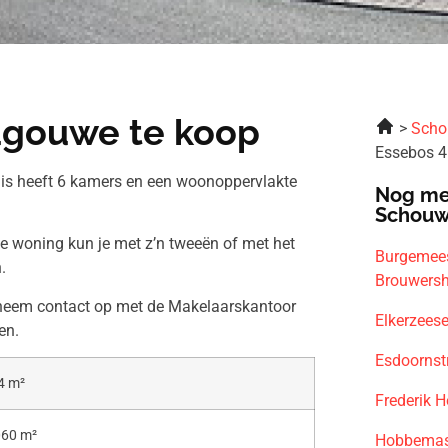
dgouwe te koop
Scho
Essebos 
uis heeft 6 kamers en een woonoppervlakte
Nog me
Schouw
ze woning kun je met z’n tweeën of met het
Burgemees
.
Brouwers
n neem contact op met de Makelaarskantoor
Elkerzees
en.
Esdoornst
4 m²
Frederik 
060 m²
Hobbemast