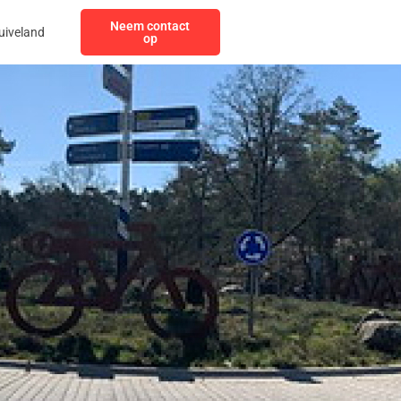
Neem contact
uiveland
op