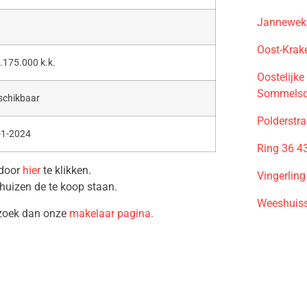
Jannewekk
Oost-Krak
.175.000 k.k.
Oostelijk
Sommelsd
schikbaar
Polderstr
-1-2024
Ring 36 4
 door
hier
te klikken.
Vingerlin
huizen de te koop staan.
Weeshuiss
ezoek dan onze
makelaar pagina.