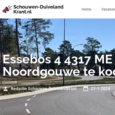
Home
Vacatur
Essebos 4 4317 ME
Noordgouwe te ko
Redactie Schouwen-Duivelandkrant
27-1-2024