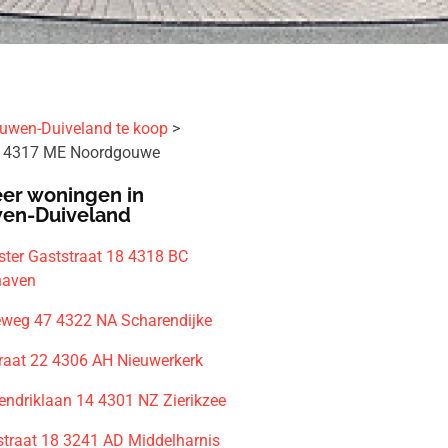
uwen-Duiveland te koop
4 4317 ME Noordgouwe
er woningen in
en-Duiveland
ter Gaststraat 18 4318 BC
haven
eweg 47 4322 NA Scharendijke
raat 22 4306 AH Nieuwerkerk
Hendriklaan 14 4301 NZ Zierikzee
raat 18 3241 AD Middelharnis