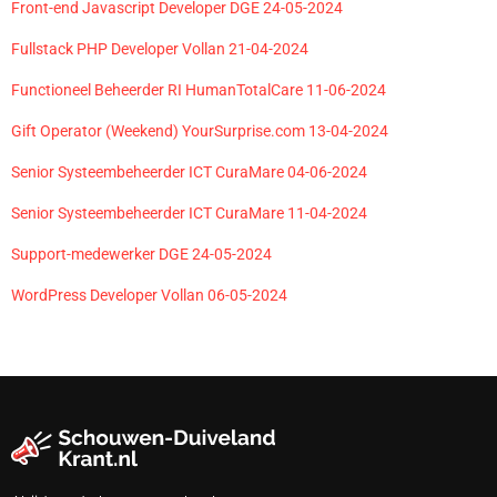
Front-end Javascript Developer DGE 24-05-2024
Fullstack PHP Developer Vollan 21-04-2024
Functioneel Beheerder RI HumanTotalCare 11-06-2024
Gift Operator (Weekend) YourSurprise.com 13-04-2024
Senior Systeembeheerder ICT CuraMare 04-06-2024
Senior Systeembeheerder ICT CuraMare 11-04-2024
Support-medewerker DGE 24-05-2024
WordPress Developer Vollan 06-05-2024