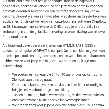
Als front-end developer ben je de schakel tussen de digital of UI
designer en backend developer. Zo ben je verantwoordelijk voor een
optimale gebruikerservaring en een perfecte doorvertaling van de
designs. Je gaat werken aan websites, webshops en de interface van
applicaties. Bij de ontwikkeling van onze business software Clientbox
en DNS management software ctrlDNS draag je structureel bij aan
verbeteringen van de gebruikerservaring en ontwikkeling van nieuwe
functionaliteiten.
Als front-end developer weet jij alles van HTML5, SASS, CSS3 en
Javascript. Angular of REACT is een pré. Om je een idee te geven van
de principes, tools en programmeertalen die we in het team hanteren
hebben we ze voor je op een rij gezet. We noemen dit lijstje 'ons
gereedschap'.
We zoeken een collega die 24 tot 40 uur bij ons op kantoor in
Zierikzee aan de slag gaat.
Om thuis te kunnen werken als dat een keer fijner of nodig is,
krijg je een Macbook tot je beschikking.
Tussen de middag halen we vers brood, dekken we de tafel en
eten we gezamenlijk de door Vollan verzorgde lunch.
We dragen zorg voor je pensioen, we hebben een PMO en WIA