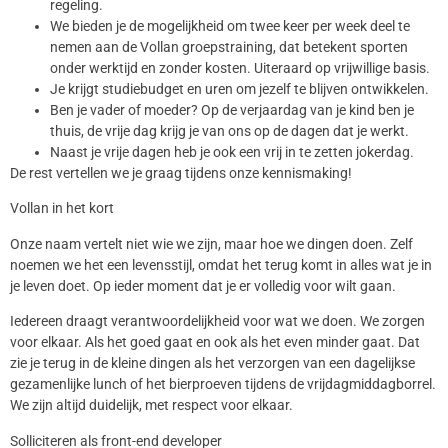
regeling.
We bieden je de mogelijkheid om twee keer per week deel te
nemen aan de Vollan groepstraining, dat betekent sporten
onder werktijd en zonder kosten. Uiteraard op vrijwillige basis.
Je krijgt studiebudget en uren om jezelf te blijven ontwikkelen.
Ben je vader of moeder? Op de verjaardag van je kind ben je
thuis, de vrije dag krijg je van ons op de dagen dat je werkt.
Naast je vrije dagen heb je ook een vrij in te zetten jokerdag.
De rest vertellen we je graag tijdens onze kennismaking!
Vollan in het kort
Onze naam vertelt niet wie we zijn, maar hoe we dingen doen. Zelf
noemen we het een levensstijl, omdat het terug komt in alles wat je in
je leven doet. Op ieder moment dat je er volledig voor wilt gaan.
Iedereen draagt verantwoordelijkheid voor wat we doen. We zorgen
voor elkaar. Als het goed gaat en ook als het even minder gaat. Dat
zie je terug in de kleine dingen als het verzorgen van een dagelijkse
gezamenlijke lunch of het bierproeven tijdens de vrijdagmiddagborrel.
We zijn altijd duidelijk, met respect voor elkaar.
Solliciteren als front-end developer