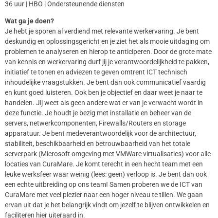
36 uur | HBO | Ondersteunende diensten
Wat ga je doen?
Je hebt je sporen al verdiend met relevante werkervaring. Je bent
deskundig en oplossingsgericht en je ziet het als mooie uitdaging om
problemen te analyseren en hierop te anticiperen. Door de grote mate
van kennis en werkervaring durf jij je verantwoordelijkheid te pakken,
initiatief te tonen en adviezen te geven omtrent ICT technisch
inhoudelijke vraagstukken. Je bent dan ook communicatief vaardig
en kunt goed luisteren. Ook ben je objectief en daar weet je naar te
handelen. Jij weet als geen andere wat er van je verwacht wordt in
deze functie. Je houdt je bezig met installatie en beheer van de
servers, netwerkcomponenten, Firewalls/Routers en storage
apparatuur. Je bent medeverantwoordelijk voor de architectuur,
stabiliteit, beschikbaarheid en betrouwbaarheid van het totale
serverpark (Microsoft omgeving met VMWare virtualisaties) voor alle
locaties van CuraMare. Je komt terecht in een hecht team met een
leuke werksfeer waar weinig (lees: geen) verloop is. Je bent dan ook
een echte uitbreiding op ons team! Samen proberen we de ICT van
CuraMare met veel plezier naar een hoger niveau te tillen. We gaan
ervan uit dat je het belangrijk vindt om jezelf te blijven ontwikkelen en
faciliteren hier uiteraard in.