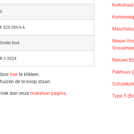
Kerkstraa
3
Korteweeg
€ 325.000 k.k.
Mauritsla
Nieuw-Vos
Onder bod
Vossemee
8-2-2024
Nieuwe Bo
Pakhuus (
 door
hier
te klikken.
huizen de te koop staan.
Scholekst
ezoek dan onze
makelaar pagina.
Type 5 (B