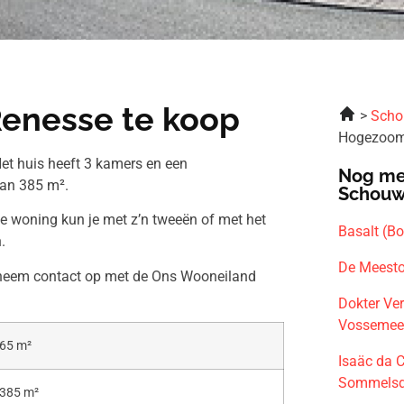
enesse te koop
Scho
Hogezoom
et huis heeft 3 kamers en een
Nog me
van 385 m².
Schouw
ze woning kun je met z’n tweeën of met het
Basalt (B
.
De Meesto
n neem contact op met de Ons Wooneiland
Dokter Ve
Vossemee
65 m²
Isaäc da 
Sommelsd
385 m²