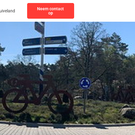
Neem contact
uiveland
op