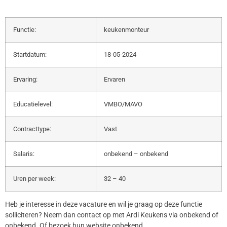
Functie:
keukenmonteur
Startdatum:
18-05-2024
Ervaring:
Ervaren
Educatielevel:
VMBO/MAVO
Contracttype:
Vast
Salaris:
onbekend – onbekend
Uren per week:
32 – 40
Heb je interesse in deze vacature en wil je graag op deze functie
solliciteren? Neem dan contact op met Ardi Keukens via onbekend of
onbekend. Of bezoek hun website onbekend.