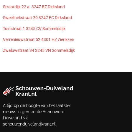
Straatdijk 22 a. 3247 BZ Dirksland
Sweelinckstraat 29 3247 EC Dirksland
Tuinstraat 1 3245 CV Sommelsdijk
Verrenieuwstraat 52 4301 HZ Zierikzee
Zwaluwstraat 34 3245 VN Sommelsdijk
Altijd op de hoogte van het laatste
nieuws in gemeente Schouwen-
Duiveland via
schouwenduivelandkrant.nl.