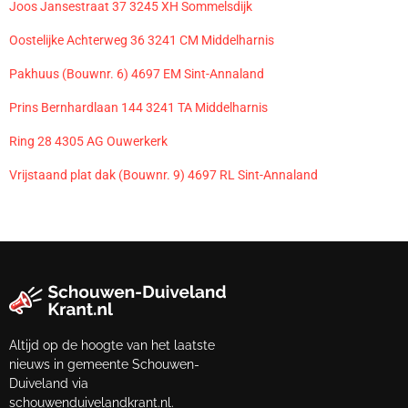
Joos Jansestraat 37 3245 XH Sommelsdijk
Oostelijke Achterweg 36 3241 CM Middelharnis
Pakhuus (Bouwnr. 6) 4697 EM Sint-Annaland
Prins Bernhardlaan 144 3241 TA Middelharnis
Ring 28 4305 AG Ouwerkerk
Vrijstaand plat dak (Bouwnr. 9) 4697 RL Sint-Annaland
Altijd op de hoogte van het laatste
nieuws in gemeente Schouwen-
Duiveland via
schouwenduivelandkrant.nl.