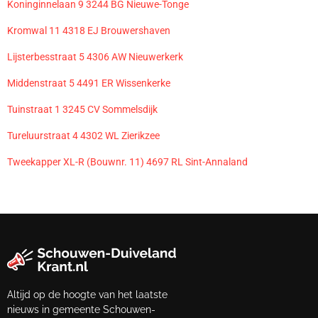
Koninginnelaan 9 3244 BG Nieuwe-Tonge
Kromwal 11 4318 EJ Brouwershaven
Lijsterbesstraat 5 4306 AW Nieuwerkerk
Middenstraat 5 4491 ER Wissenkerke
Tuinstraat 1 3245 CV Sommelsdijk
Tureluurstraat 4 4302 WL Zierikzee
Tweekapper XL-R (Bouwnr. 11) 4697 RL Sint-Annaland
Altijd op de hoogte van het laatste
nieuws in gemeente Schouwen-