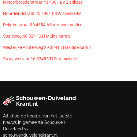
Minderbroederstraat 43 4301 EV Zierikzee
Noordeindstraat 25 4491 ES Wissenkerke
Pelgrimstraat 30 4354 AS Vrouwenpolder
Steneweg 68 3241 XH Middelharnis
Westelijke Achterweg 29 3241 EH Middelharnis
Zwaluwstraat 16 3245 VN Sommelsdijk
Altijd op de hoogte van het laatste
nieuws in gemeente Schouwen-
Duiveland via
schouwenduivelandkrant.nl.