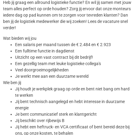
Heb jij graag een allround logistieke functie? En wil jij samen met jouw
team alles perfect op orde houden? Zorg jij ervoor dat onze monteurs
iedere dag op pad kunnen om te zorgen voor tevreden klanten? Dan
ben jij de logistiek medewerker die wij zoeken! Lees de vacature snel
verder!
Wat bieden wij jou
Een salaris per maand tussen de € 2.484 en € 2.923
Een fulltime functie in dagdienst
Uitzicht op een vast contract bij dit bedrijf!
Een gezellig team met leuke logistieke collega's
Veel doorgroeimogelijkheden
Je werkt mee aan een duurzame wereld
Wie ben jij
Jij houdt je werkplek graag op orde en bent niet bang om hard
te werken
Jij bent technisch aangelegd en hebt interesse in duurzame
energie
Je bent communicatief sterk en klantgericht
Jij beschikt over rijbewijs B
Jij hebt een heftruck- en VCA certificaat of bent bereid deze bij
ons, op onze kosten, te behalen