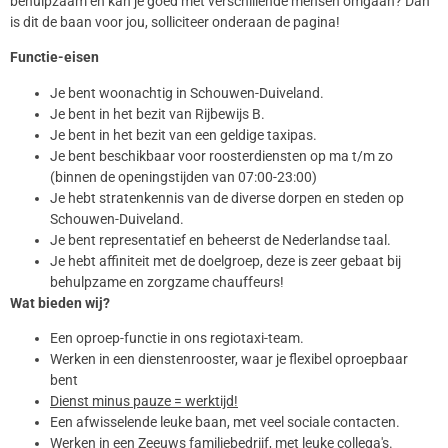
behulpzaam en kan je goed met verschillende mensen omgaan? Dan
is dit de baan voor jou, solliciteer onderaan de pagina!
Functie-eisen
Je bent woonachtig in Schouwen-Duiveland.
Je bent in het bezit van Rijbewijs B.
Je bent in het bezit van een geldige taxipas.
Je bent beschikbaar voor roosterdiensten op ma t/m zo
(binnen de openingstijden van 07:00-23:00)
Je hebt stratenkennis van de diverse dorpen en steden op
Schouwen-Duiveland.
Je bent representatief en beheerst de Nederlandse taal.
Je hebt affiniteit met de doelgroep, deze is zeer gebaat bij
behulpzame en zorgzame chauffeurs!
Wat bieden wij?
Een oproep-functie in ons regiotaxi-team.
Werken in een dienstenrooster, waar je flexibel oproepbaar
bent
Dienst minus pauze = werktijd!
Een afwisselende leuke baan, met veel sociale contacten.
Werken in een Zeeuws familiebedrijf, met leuke collega's.