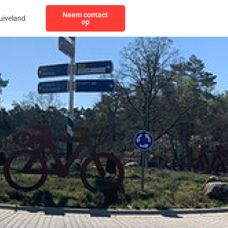
Neem contact
uiveland
op