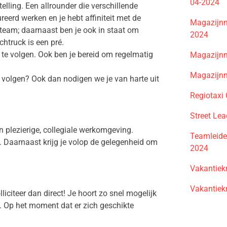
04-2024
elling. Een allrounder die verschillende
erd werken en je hebt affiniteit met de
Magazijn
team; daarnaast ben je ook in staat om
2024
chtruck is een pré.
 te volgen. Ook ben je bereid om regelmatig
Magazijn
Magazijn
e volgen? Ook dan nodigen we je van harte uit
Regiotaxi
Street Le
n plezierige, collegiale werkomgeving.
Teamleide
. Daarnaast krijg je volop de gelegenheid om
2024
Vakantiek
Vakantiek
iciteer dan direct! Je hoort zo snel mogelijk
. Op het moment dat er zich geschikte