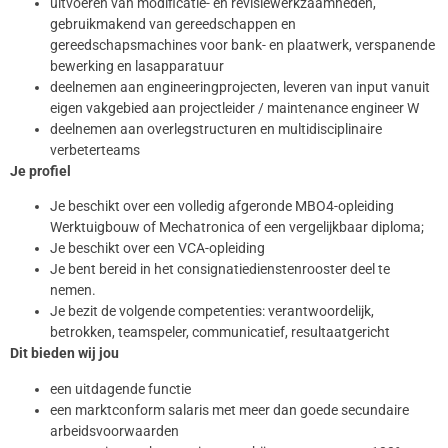
uitvoeren van modificatie- en revisiewerkzaamheden,
gebruikmakend van gereedschappen en
gereedschapsmachines voor bank- en plaatwerk, verspanende
bewerking en lasapparatuur
deelnemen aan engineeringprojecten, leveren van input vanuit
eigen vakgebied aan projectleider / maintenance engineer W
deelnemen aan overlegstructuren en multidisciplinaire
verbeterteams
Je profiel
Je beschikt over een volledig afgeronde MBO4-opleiding
Werktuigbouw of Mechatronica of een vergelijkbaar diploma;
Je beschikt over een VCA-opleiding
Je bent bereid in het consignatiedienstenrooster deel te
nemen.
Je bezit de volgende competenties: verantwoordelijk,
betrokken, teamspeler, communicatief, resultaatgericht
Dit bieden wij jou
een uitdagende functie
een marktconform salaris met meer dan goede secundaire
arbeidsvoorwaarden