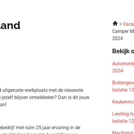
land
Vaca
Camper Mo
2024
Bekijk 
Automonte
2024
Buitengev
Isolatie 1
d uitgeruste werkplaats met de nieuwste
 jezelf blijven ontwikkelen? Dan is dit jouw
Keukenmon
van!
Leerling 
Isolatie 1
edrijf met ruim 25 jaar ervaring in de
Machinist