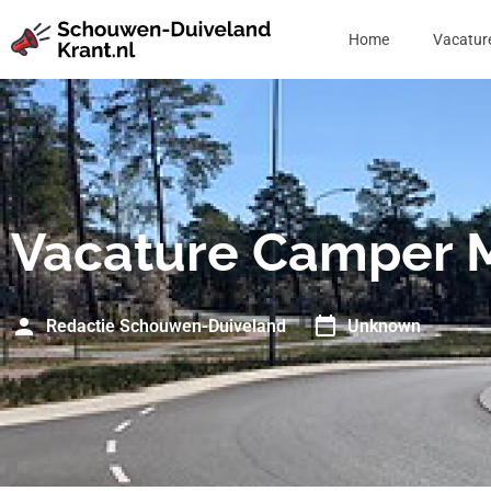
Home
Vacatur
Vacature Camper 
Redactie Schouwen-Duiveland
Unknown