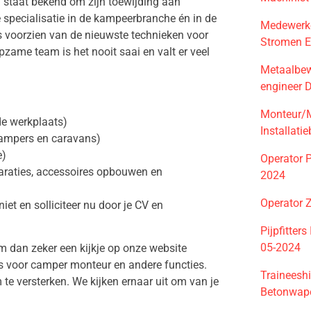
n staat bekend om zijn toewijding aan
 specialisatie in de kampeerbranche én in de
Medewerke
s voorzien van de nieuwste technieken voor
Stromen E
pzame team is het nooit saai en valt er veel
Metaalbewer
engineer 
Monteur/M
e werkplaats)
Installati
campers en caravans)
e)
Operator 
araties, accessoires opbouwen en
2024
Operator 
iet en solliciteer nu door je CV en
Pijpfitters
05-2024
 dan zeker een kijkje op onze website
s voor camper monteur en andere functies.
Traineesh
e versterken. We kijken ernaar uit om van je
Betonwap