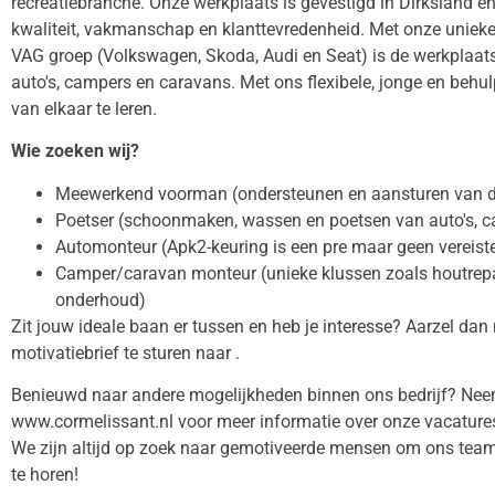
recreatiebranche. Onze werkplaats is gevestigd in Dirksland e
kwaliteit, vakmanschap en klanttevredenheid. Met onze unieke
VAG groep (Volkswagen, Skoda, Audi en Seat) is de werkplaat
auto's, campers en caravans. Met ons flexibele, jonge en behul
van elkaar te leren.
Wie zoeken wij?
Meewerkend voorman (ondersteunen en aansturen van d
Poetser (schoonmaken, wassen en poetsen van auto's, 
Automonteur (Apk2-keuring is een pre maar geen vereist
Camper/caravan monteur (unieke klussen zoals houtrep
onderhoud)
Zit jouw ideale baan er tussen en heb je interesse? Aarzel dan n
motivatiebrief te sturen naar .
Benieuwd naar andere mogelijkheden binnen ons bedrijf? Neem
www.cormelissant.nl voor meer informatie over onze vacature
We zijn altijd op zoek naar gemotiveerde mensen om ons team t
te horen!