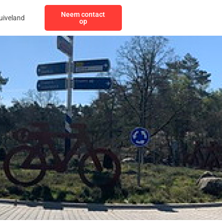
Neem contact
uiveland
op