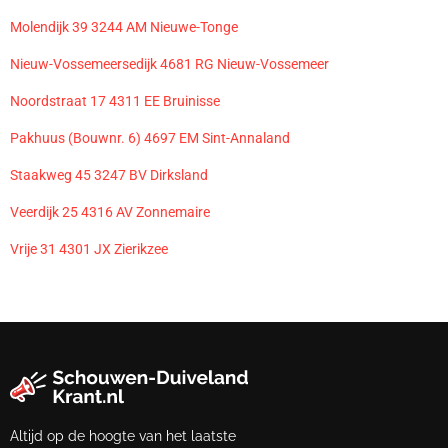
Molendijk 39 3244 AM Nieuwe-Tonge
Nieuw-Vossemeersedijk 4681 RG Nieuw-Vossemeer
Noordstraat 17 4311 EE Bruinisse
Pakhuus (Bouwnr. 6) 4697 EM Sint-Annaland
Staakweg 45 3247 BV Dirksland
Veerdijk 25 4316 AV Zonnemaire
Vrije 31 4301 JX Zierikzee
Altijd op de hoogte van het laatste