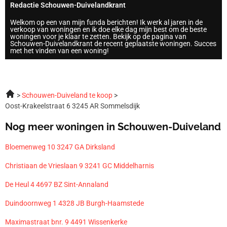
Redactie Schouwen-Duivelandkrant
Welkom op een van mijn funda berichten! Ik werk al jaren in de
verkoop van woningen en ik doe elke dag mijn best om de beste
woningen voor je klaar te zetten. Bekijk op de pagina van
Schouwen-Duivelandkrant de recent geplaatste woningen. Succes
met het vinden van een woning!
Schouwen-Duiveland te koop
Oost-Krakeelstraat 6 3245 AR Sommelsdijk
Nog meer woningen in Schouwen-Duiveland
Bloemenweg 10 3247 GA Dirksland
Christiaan de Vrieslaan 9 3241 GC Middelharnis
De Heul 4 4697 BZ Sint-Annaland
Duindoornweg 1 4328 JB Burgh-Haamstede
Maximastraat bnr. 9 4491 Wissenkerke