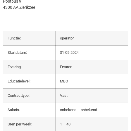
Postbus 9
4300 AA Zierikzee
Functie:
operator
Startdatum:
31-05-2024
Ervaring:
Ervaren
Educatielevel:
MBO
Contracttype:
Vast
Salaris:
onbekend – onbekend
Uren per week:
1 – 40