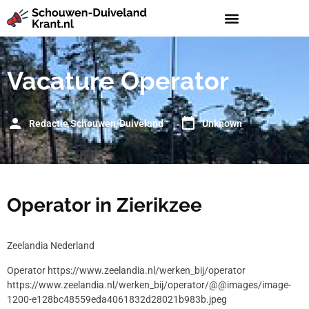
Vacature Operator
Redactie Schouwen-Duiveland
Unknown
Operator in Zierikzee
Zeelandia Nederland
Operator https://www.zeelandia.nl/werken_bij/operator
https://www.zeelandia.nl/werken_bij/operator/@@images/image-
1200-e128bc48559eda4061832d28021b983b.jpeg