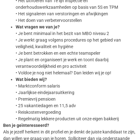
• Het uitvoeren van 1e lijn inspectie en
onderhoudswerkzaamheden op basis van 5S en TPM
• Het signaleren van verstoringen en afwijkingen
• Het doen van verbetervoorstellen
Wat vragen we van je?
• Je bent minimaal in het bezit van MBO niveau 2
• Je werkt graag volgens procedures op het gebied van
veiligheid, kwaliteit en hygiëne
• Je bent betrokken en een echte teamspeler
• Je plant en organiseert je werk en toont daarbij
verantwoordelijkheid en pro activiteit
• Voldoe je nog niet helemaal? Dan leiden wij je op!
Wat bieden wij?
• Marktconform salaris
• Jaarlijkse eindejaarsuitkering
• Premievrij pensioen
• 25 vakantiedagen en 11,5 adv
• Reiskostenvergoeding
• Regelmatig lekkere producten uit onze eigen bakkerij
Ben je geïnteresseerd?
Als je jezelf herkent in dit profiel en je denkt de juiste kandidaat te zijn,
dan willen we graag van je horen. Solliciteer dan via onderstaande