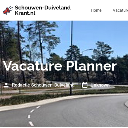
Home
Vacatur
Vacature Planner
Redactie Schouwen-Duiveland
Unknown