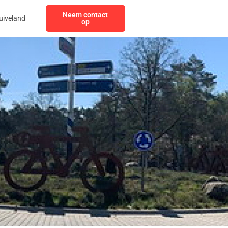
Neem contact
uiveland
op