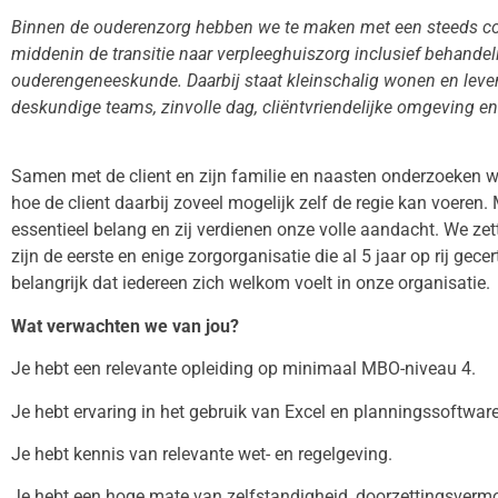
Binnen de ouderenzorg hebben we te maken met een steeds co
middenin de transitie naar verpleeghuiszorg inclusief behandel
ouderengeneeskunde. Daarbij staat kleinschalig wonen en leve
deskundige teams, zinvolle dag, cliëntvriendelijke omgeving en
Samen met de client en zijn familie en naasten onderzoeken we
hoe de client daarbij zoveel mogelijk zelf de regie kan voeren. 
essentieel belang en zij verdienen onze volle aandacht. We ze
zijn de eerste en enige zorgorganisatie die al 5 jaar op rij gece
belangrijk dat iedereen zich welkom voelt in onze organisatie.
Wat verwachten we van jou?
Je hebt een relevante opleiding op minimaal MBO-niveau 4.
Je hebt ervaring in het gebruik van Excel en planningssoftware
Je hebt kennis van relevante wet- en regelgeving.
Je hebt een hoge mate van zelfstandigheid, doorzettingsverm