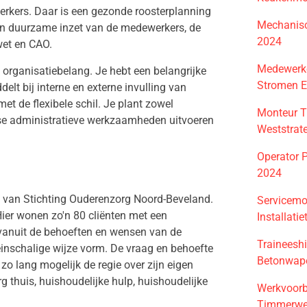
erkers. Daar is een gezonde roosterplanning
Mechanisc
t en duurzame inzet van de medewerkers, de
2024
wet en CAO.
Medewerke
organisatiebelang. Je hebt een belangrijke
Stromen E
elt bij interne en externe invulling van
t de flexibele schil. Je plant zowel
Monteur T
rse administratieve werkzaamheden uitvoeren
Weststrat
Operator 
2024
el van Stichting Ouderenzorg Noord-Beveland.
Servicemon
Hier wonen zo'n 80 cliënten met een
Installati
vanuit de behoeften en wensen van de
Traineesh
leinschalige wijze vorm. De vraag en behoefte
Betonwap
 zo lang mogelijk de regie over zijn eigen
g thuis, huishoudelijke hulp, huishoudelijke
Werkvoorb
Timmerwe