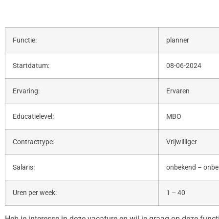
Functie:
planner
Startdatum:
08-06-2024
Ervaring:
Ervaren
Educatielevel:
MBO
Contracttype:
Vrijwilliger
Salaris:
onbekend – onb
Uren per week:
1 – 40
Heb je interesse in deze vacature en wil je graag op deze func