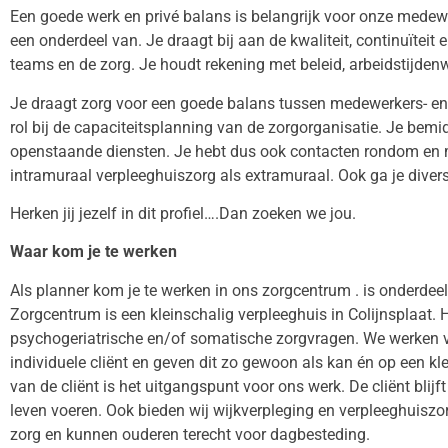
Een goede werk en privé balans is belangrijk voor onze medew
een onderdeel van. Je draagt bij aan de kwaliteit, continuïtei
teams en de zorg. Je houdt rekening met beleid, arbeidstijden
Je draagt zorg voor een goede balans tussen medewerkers- en 
rol bij de capaciteitsplanning van de zorgorganisatie. Je bemidd
openstaande diensten. Je hebt dus ook contacten rondom en me
intramuraal verpleeghuiszorg als extramuraal. Ook ga je dive
Herken jij jezelf in dit profiel….Dan zoeken we jou.
Waar kom je te werken
Als planner kom je te werken in ons zorgcentrum . is onderde
Zorgcentrum is een kleinschalig verpleeghuis in Colijnsplaat. 
psychogeriatrische en/of somatische zorgvragen. We werken 
individuele cliënt en geven dit zo gewoon als kan én op een k
van de cliënt is het uitgangspunt voor ons werk. De cliënt blijft
leven voeren. Ook bieden wij wijkverpleging en verpleeghuiszor
zorg en kunnen ouderen terecht voor dagbesteding.