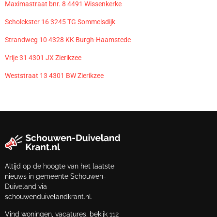
Maximastraat bnr. 8 4491 Wissenkerke
Scholekster 16 3245 TG Sommelsdijk
Strandweg 10 4328 KK Burgh-Haamstede
Vrije 31 4301 JX Zierikzee
Weststraat 13 4301 BW Zierikzee
Altijd op de hoogte van het laatste
nieuws in gemeente Schouwen-
Duiveland via
schouwenduivelandkrant.nl.
Vind woningen, vacatures, bekijk 112