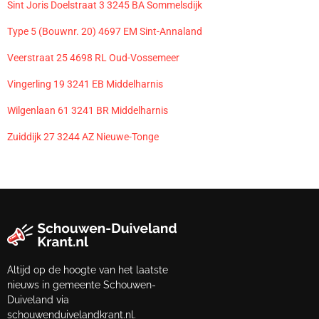
Sint Joris Doelstraat 3 3245 BA Sommelsdijk
Type 5 (Bouwnr. 20) 4697 EM Sint-Annaland
Veerstraat 25 4698 RL Oud-Vossemeer
Vingerling 19 3241 EB Middelharnis
Wilgenlaan 61 3241 BR Middelharnis
Zuiddijk 27 3244 AZ Nieuwe-Tonge
Altijd op de hoogte van het laatste
nieuws in gemeente Schouwen-
Duiveland via
schouwenduivelandkrant.nl.