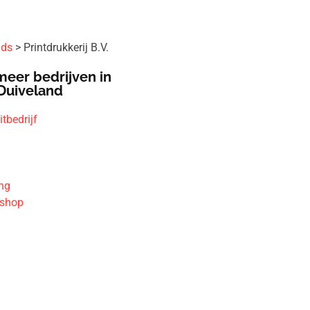
ids
Printdrukkerij B.V.
meer bedrijven in
Duiveland
tbedrijf
ing
dshop