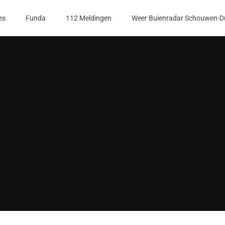
es
Funda
112 Meldingen
Weer Buienradar Schouwen-D