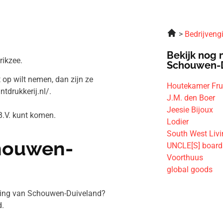
Bedrijveng
Bekijk nog 
rikzee.
Schouwen-
t op wilt nemen, dan zijn ze
Houtekamer Frui
ntdrukkerij.nl/.
J.M. den Boer
Jeesie Bijoux
 B.V. kunt komen.
Lodier
South West Liv
chouwen-
UNCLE[S] boar
Voorthuus
global goods
eving van Schouwen-Duiveland?
.