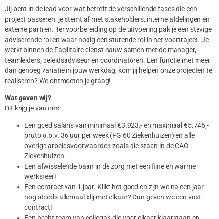
Jij bent in de lead voor wat betreft de verschillende fases die een
project passeren, je stemt af met stakeholders, interne afdelingen en
externe partijen. Ter voorbereiding op de uitvoering pak je een stevige
adviserende rol en waar nodig een sturende rol in het voortraject. Je
werkt binnen de Facilitaire dienst nauw samen met de manager,
teamleiders, beleidsadviseur en coördinatoren. Een functie met meer
dan genoeg variatie in jouw werkdag, kom jij helpen onze projecten te
realiseren? We ontmoeten je graag!
Wat geven wij?
Dit krijg je van ons:
Een goed salaris van minimaal €3.923,- en maximaal €5.746,-
bruto o.b.v. 36 uur per week (FG 60 Ziekenhuizen) en alle
overige arbeidsvoorwaarden zoals die staan in de CAO
Ziekenhuizen.
Een afwisselende baan in de zorg met een fijne en warme
werksfeer!
Een contract van 1 jaar. Klikt het goed en zijn we na een jaar
nog steeds allemaal blij met elkaar? Dan geven we een vast
contract!
Een hecht team van collega's die voor elkaar klaarstaan en