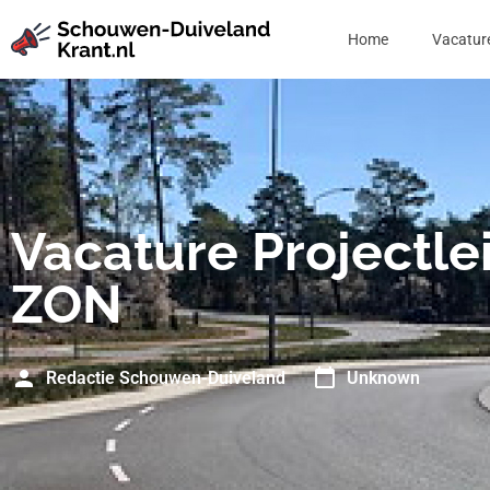
Home
Vacatur
Vacature Projectle
ZON
Redactie Schouwen-Duiveland
Unknown