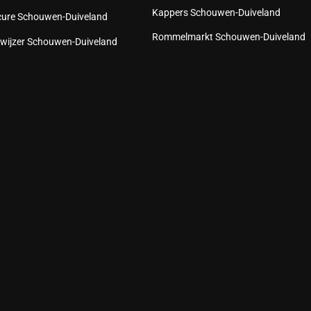
Kappers Schouwen-Duiveland
cure Schouwen-Duiveland
Rommelmarkt Schouwen-Duiveland
wijzer Schouwen-Duiveland