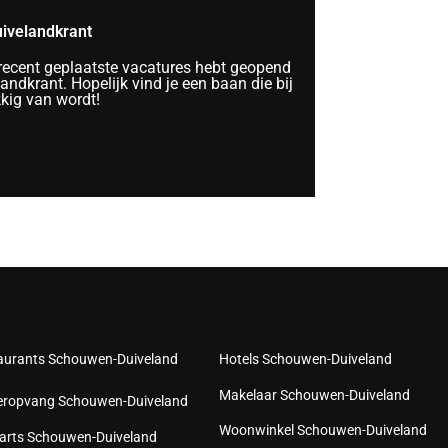
ivelandkrant
 recent geplaatste vacatures hebt geopend
ndkrant. Hopelijk vind je een baan die bij
kkig van wordt!
aurants Schouwen-Duiveland
Hotels Schouwen-Duiveland
Makelaar Schouwen-Duiveland
eropvang Schouwen-Duiveland
Woonwinkel Schouwen-Duiveland
arts Schouwen-Duiveland