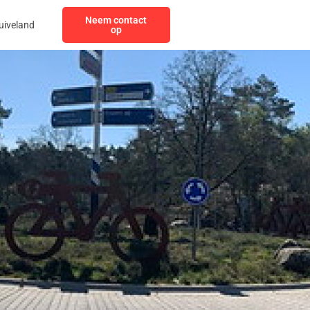
Neem contact
uiveland
op