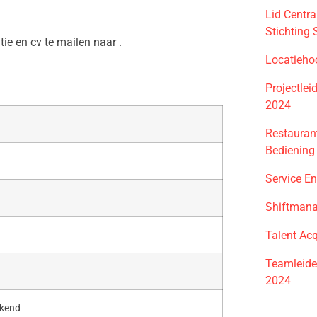
Lid Centr
Stichting
atie en cv te mailen naar .
Locatieho
Projectle
2024
Restauran
Bediening
Service En
Shiftmana
Talent Acq
Teamleider
2024
ekend