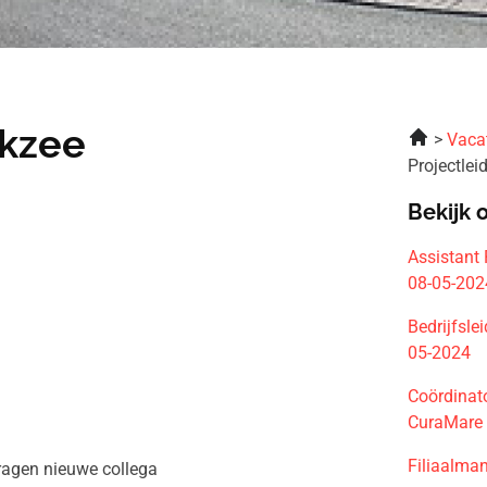
ikzee
Vaca
Projectle
Bekijk 
Assistant
08-05-202
Bedrijfsl
05-2024
Coördinat
CuraMare 
Filiaalma
dragen nieuwe collega