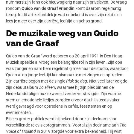
nummers zijn fans ook nieuwsgierig naar zijn privéleven. De vraag
rondom
Quido van de Graaf vriendin
komt daarom regelmatig
terug. In dit artikel ontdek je wat er bekend is over zijn relatie en
lees je meer over zijn carrière, leeftijd en achtergrond.
De muzikale weg van Quido
van de Graaf
Quido van de Graaf werd geboren op 20 april 1991 in Den Haag.
Muziek speelde al vroeg een belangrijke rol in zijn leven. Zijn opa
was zanger en nam hem regelmatig mee naar de studio, waardoor
Quido al op jonge leeftijd kennismaakte met zingen en optreden.
Zijn carrière begon met de single
Pluk de dag
. Niet veel later volgde
zijn debuutalbum
Zo alleen
, waarmee hij zijn plek binnen de
Nederlandstalige muziekwereld verder verstevigde. Zijn warme
stem en emotionele liedjes zorgden ervoor dat hij steeds vaker
werd gevraagd voor optredens in cafés, feesttenten en op
evenementen.
Bij een groter publiek werd hij bekend door zijn deelname aan
verschillende televisieprogramma’s. Vooral zijn deelname aan
The
Voice of Holland
in 2019 zorgde voor extra bekendheid. Hij wist