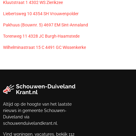
Kluutstraat 1 4302 WS Zierikzee
Liebertsweg 10 4354 SH Vrouwenpolder
Pakhuus (Bouwnr. 5) 4697 EM Sint-Annaland
Torenweg 11 4328 JC Burgh-Haamstede
Wilhelminastraat 15 C 4491 GC Wissenkerke
Altijd op de hoogte van het laatste
nieuws in gemeente Schouwen-
Duiveland via
schouwenduivelandkrant.nl.
Vind woningen, vacatures, bekijk 112