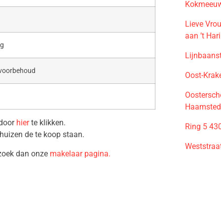
Kokmeeuws
Lieve Vro
aan ’t Har
ag
Lijnbaans
 voorbehoud
Oost-Krak
Oostersch
Haamsted
 door
hier
te klikken.
Ring 5 43
huizen de te koop staan.
Weststraa
ezoek dan onze
makelaar pagina.