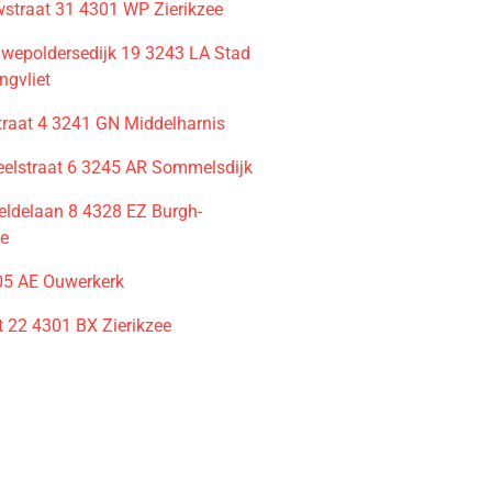
traat 31 4301 WP Zierikzee
uwepoldersedijk 19 3243 LA Stad
ingvliet
traat 4 3241 GN Middelharnis
eelstraat 6 3245 AR Sommelsdijk
eldelaan 8 4328 EZ Burgh-
e
05 AE Ouwerkerk
t 22 4301 BX Zierikzee