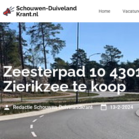
Home
Vacatur
Zeesterpad 10 430
Zierikzee te koop
Redactie Schouwen-Duivelandkrant
13-2-2024