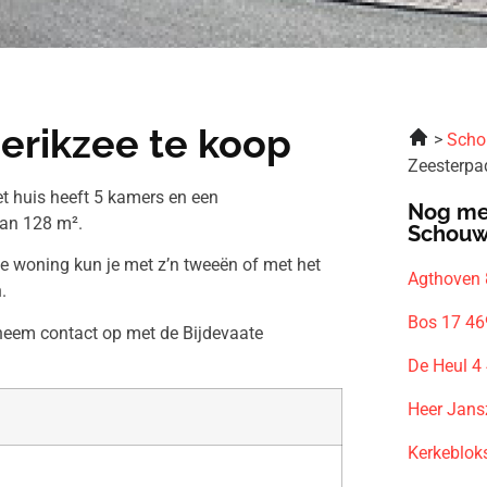
erikzee te koop
Scho
Zeesterpa
t huis heeft 5 kamers en een
Nog me
van 128 m².
Schouw
ze woning kun je met z’n tweeën of met het
Agthoven 
.
Bos 17 46
 neem contact op met de Bijdevaate
De Heul 4
Heer Jans
Kerkeblok