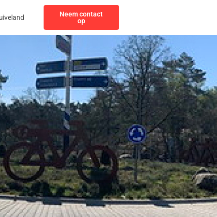
Neem contact
uiveland
op