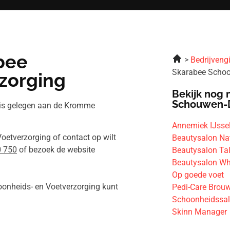
bee
Bedrijveng
Skarabee Schoo
zorging
Bekijk nog 
Schouwen-
 is gelegen aan de Kromme
Annemiek IJssel
oetverzorging of contact op wilt
Beautysalon Na
0 750
of bezoek de website
Beautysalon Tal
Beautysalon Wh
Op goede voet
oonheids- en Voetverzorging kunt
Pedi-Care Brou
Schoonheidssa
Skinn Manager