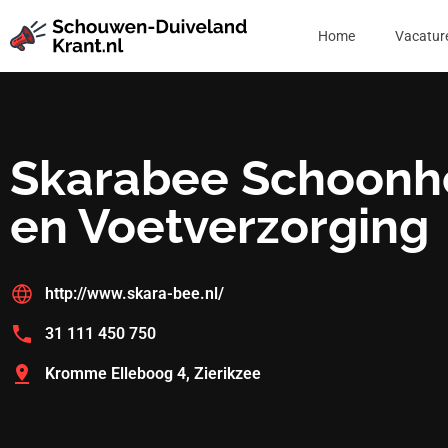
Home
Vacatur
Skarabee Schoonh
en Voetverzorging
http://www.skara-bee.nl/
31 111 450 750
Kromme Elleboog 4, Zierikzee