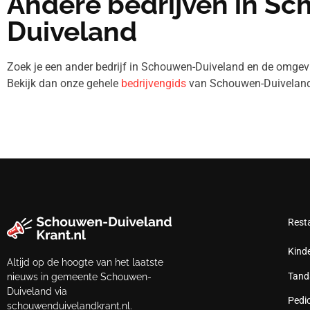
Andere bedrijven in S
Duiveland
Zoek je een ander bedrijf in Schouwen-Duiveland en de omg
Bekijk dan onze gehele
bedrijvengids
van Schouwen-Duiveland
Rest
Kind
Altijd op de hoogte van het laatste
Tand
nieuws in gemeente Schouwen-
Duiveland via
Pedi
schouwenduivelandkrant.nl.