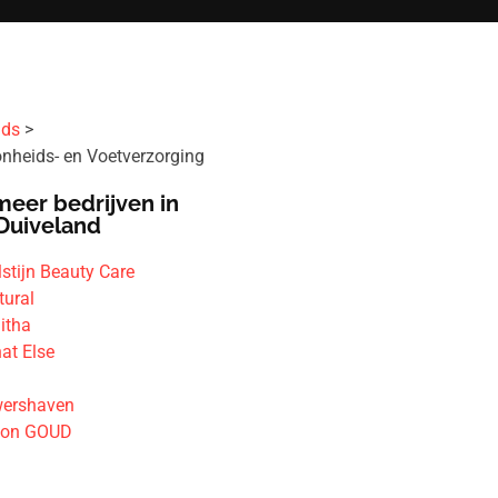
ids
nheids- en Voetverzorging
meer bedrijven in
Duiveland
stijn Beauty Care
tural
itha
at Else
wershaven
lon GOUD