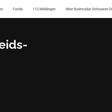
es
Funda
112 Meldingen
Weer Buienradar Schouwen-D
eids-