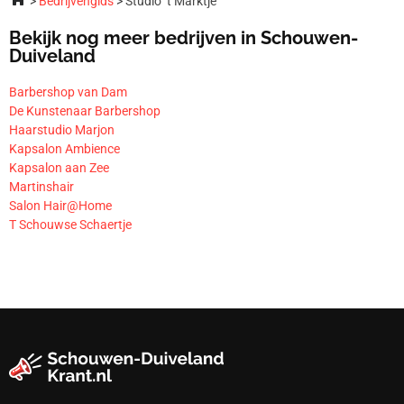
Bedrijvengids
Studio ’t Marktje
Bekijk nog meer bedrijven in Schouwen-
Duiveland
Barbershop van Dam
De Kunstenaar Barbershop
Haarstudio Marjon
Kapsalon Ambience
Kapsalon aan Zee
Martinshair
Salon Hair@Home
T Schouwse Schaertje