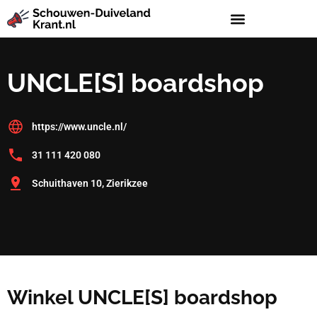
UNCLE[S] boardshop
https://www.uncle.nl/
31 111 420 080
Schuithaven 10, Zierikzee
Winkel UNCLE[S] boardshop