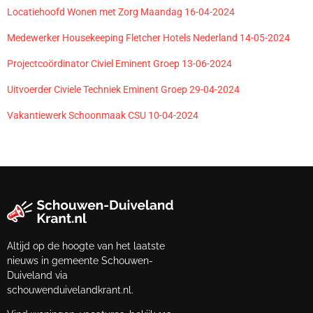
Locatiehoofd Wonen met Zorg Maandag 16-04-2024
Medewerker Housekeeping Fletcher Hotels Nederland 14-05-2024
Projectcoördinator Civiel Eminent Groep 13-06-2024
Uitvoerder Civiele Techniek Eminent Groep 29-04-2024
Vakantiewerk Schoonmaak CSU 10-04-2024
Altijd op de hoogte van het laatste
nieuws in gemeente Schouwen-
Duiveland via
schouwenduivelandkrant.nl.