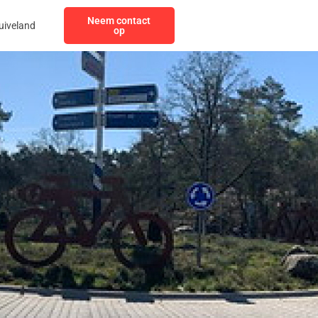
Neem contact
uiveland
op