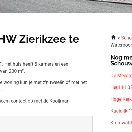
HW Zierikzee te
Scho
Waterpoor
Nog me
Schouw
1. Het huis heeft 5 kamers en een
 van 200 m².
De Meesto
ze woning kun je met z’n tweeën of met het
Heul 11 3
.
Hoge Kerk
n neem contact op met de Kooijman
Kaaidijk 
Kromwal 