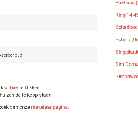
Pakhuus (
Ring 14 4
Scharlood
Schelp (B
Singelkad
 voorbehoud
Sint Domu
Strandwe
 door
hier
te klikken.
huizen de te koop staan.
ezoek dan onze
makelaar pagina.