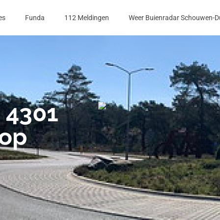
es
Funda
112 Meldingen
Weer Buienradar Schouwen-D
 4301
oop