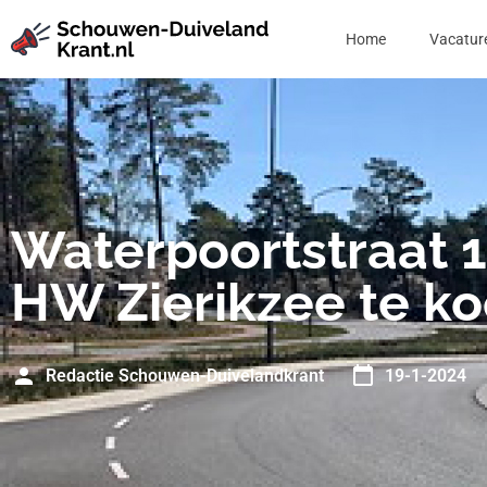
Home
Vacatur
Waterpoortstraat 1
HW Zierikzee te k
Redactie Schouwen-Duivelandkrant
19-1-2024