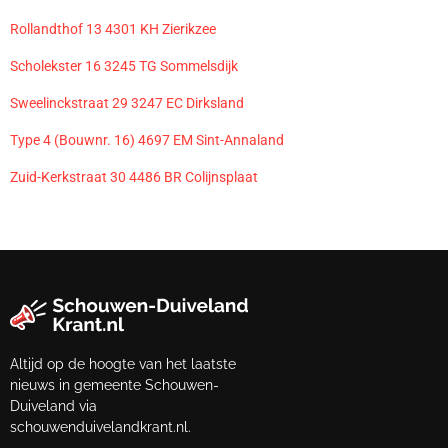
Rollandthof 13 4301 KH Zierikzee
Scholekster 16 3245 TG Sommelsdijk
Sweelinckstraat 29 3247 EC Dirksland
Type 4 (Bouwnr. 16) 4697 EM Sint-Annaland
Zuid-Kerkstraat 30 4486 BR Colijnsplaat
Altijd op de hoogte van het laatste
nieuws in gemeente Schouwen-
Duiveland via
schouwenduivelandkrant.nl.