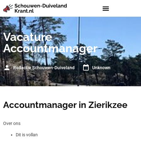
Vacature
Accountmanager
Redactie Schouwen-Duiveland
Unknown
Accountmanager in Zierikzee
Over ons
Dit is vollan