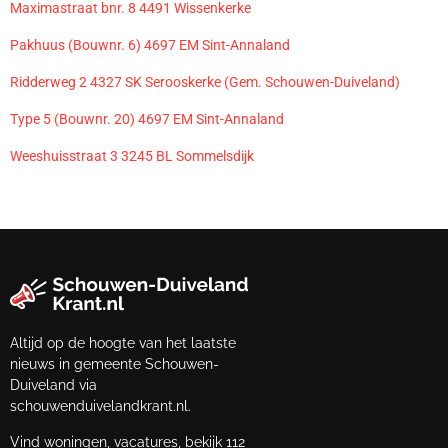
Maximastraat bnr. 8 4491 Wissenkerke
Pakhuus (Bouwnr. 6) 4697 EM Sint-Annaland
Ridderweg 2 4327 SK Serooskerke (Gem. Schouwen-Duiveland)
Type 5 (Bouwnr. 20) 4697 EM Sint-Annaland
Weeshuisstraat 3 3245 BL Sommelsdijk
Altijd op de hoogte van het laatste
nieuws in gemeente Schouwen-
Duiveland via
schouwenduivelandkrant.nl.
Vind woningen, vacatures, bekijk 112