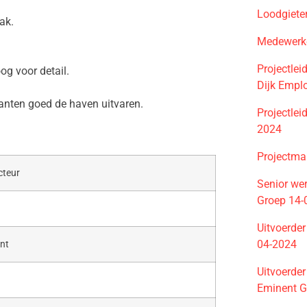
Loodgiete
ak.
Medewerke
Projectle
og voor detail.
Dijk Empl
anten goed de haven uitvaren.
Projectle
2024
Projectma
ecteur
Senior we
Groep 14-
Uitvoerder
04-2024
nt
Uitvoerder
Eminent G