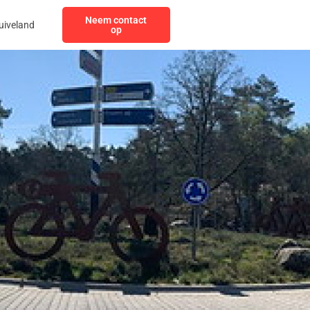
Neem contact
uiveland
op