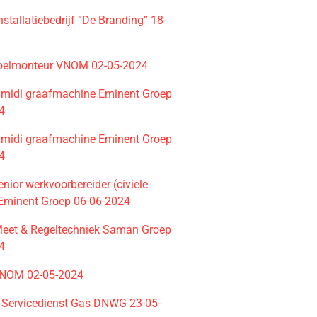
nstallatiebedrijf “De Branding” 18-
koelmonteur VNOM 02-05-2024
 midi graafmachine Eminent Groep
4
 midi graafmachine Eminent Groep
4
nior werkvoorbereider (civiele
 Eminent Groep 06-06-2024
eet & Regeltechniek Saman Groep
4
VNOM 02-05-2024
r Servicedienst Gas DNWG 23-05-