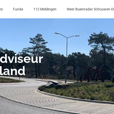
es
Funda
112 Meldingen
Weer Buienradar Schouwen-D
dviseur
land