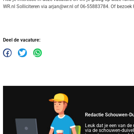
WR.nl Solliciteren via arjan@wr.nl of 06-55883784. Of bezoek 
Deel de vacature:
Redactie Schouwen-Du
Leuk dat je een van de
via de schouwen-duivela