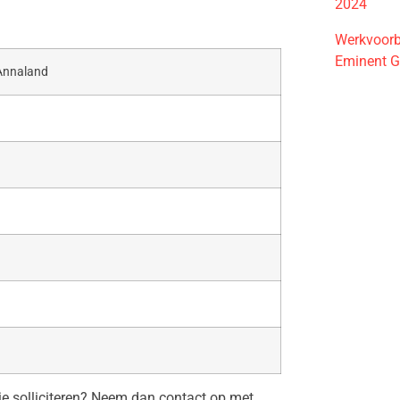
2024
Werkvoorbe
Eminent G
Annaland
tie solliciteren? Neem dan contact op met