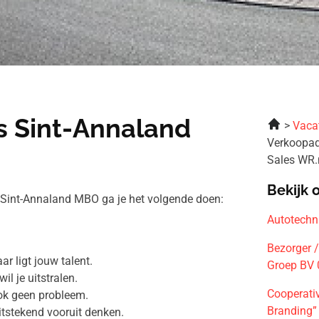
s Sint-Annaland
Vaca
Verkoopad
Sales WR.n
Bekijk 
 Sint-Annaland MBO ga je het volgende doen:
Autotechn
Bezorger /
r ligt jouw talent.
Groep BV 
il je uitstralen.
Cooperativ
ok geen probleem.
Branding”
tstekend vooruit denken.