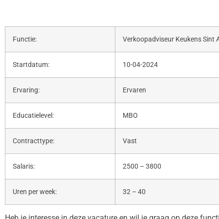
Functie:
Verkoopadviseur Keukens Sint 
Startdatum:
10-04-2024
Ervaring:
Ervaren
Educatielevel:
MBO
Contracttype:
Vast
Salaris:
2500 – 3800
Uren per week:
32 – 40
Heb je interesse in deze vacature en wil je graag op deze func