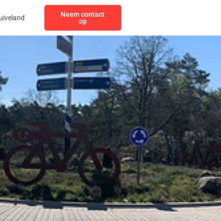
Neem contact
uiveland
op