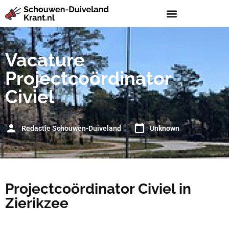
Vacature
Projectcoördinator
Civiel
Redactie Schouwen-Duiveland
Unknown
Projectcoördinator Civiel in
Zierikzee